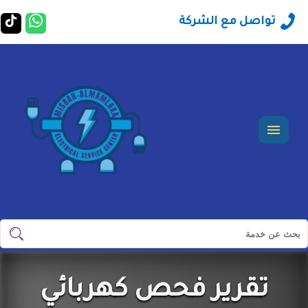
راسلنا
ت
تواصل مع الشركة
عبر
ع
ت
الوات
ت
القائمة
ابحث
ابحث
في
مؤسسة
تقرير فحص كهربائي
مصباح