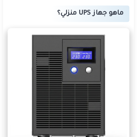
ماهو جهاز UPS منزلي؟