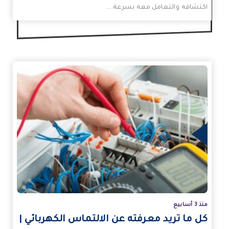
اكتشافه والتعامل معه بسرعة.…
زيد
منذ 3 أسابيع
كل ما تريد معرفته عن الالتماس الكهربائي |