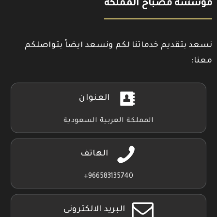
مؤسسة مصباح المملكة
نسعد بتقديم خدماتنا لكم ونسعد ايضاً بتواصلكم
معنا:
العنوان
المملكة العربية السعودية
الهاتف
966583135740+
البريد الالكترونى