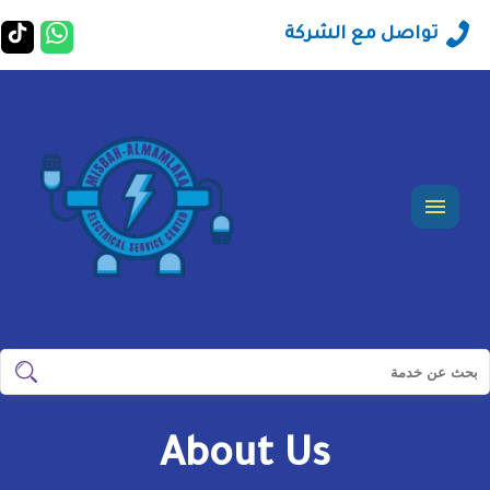
راسلنا
ت
تواصل مع الشركة
عبر
ع
ت
الوات
ت
القائمة
ابحث
ابحث
في
مؤسسة
About Us
مصباح